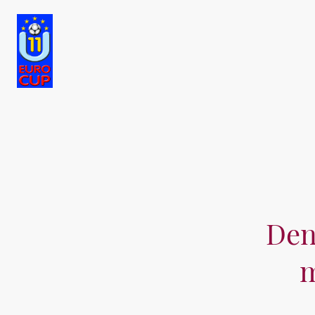
Den
m