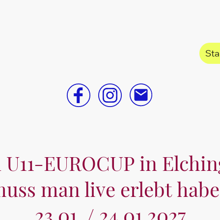
Sta
 U11-EUROCUP in Elchi
uss man live erlebt hab
23.01. / 24.01.2027